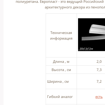
полиуретана. Европласт - это ведущий Российски
архитектурного декора из пенопо
Техническая
информация
Длина , м
2,0
Высота , см
7,3
Ширина , см
7,2
Гибкий аналог
есть