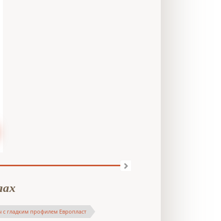
лах
 с гладким профилем Европласт