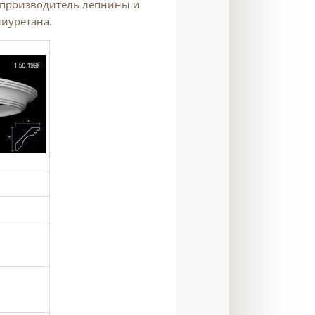
й производитель лепнины и
лиуретана.