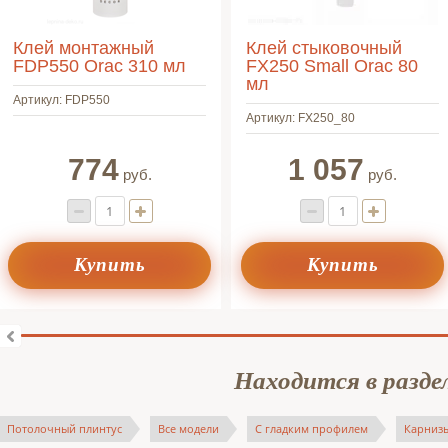
Клей монтажный
Клей стыковочный
FDP550 Orac 310 мл
FX250 Small Orac 80
мл
Артикул:
FDP550
Артикул:
FX250_80
774
1 057
руб.
руб.
Купить
Купить
Находится в разде
Потолочный плинтус
Все модели
С гладким профилем
Карнизы