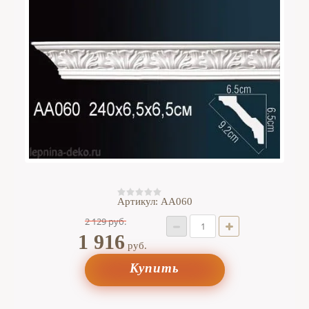
Артикул:
AA060
2 129
руб.
1 916
руб.
Купить